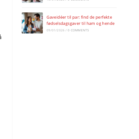
Gaveidéer til par: find de perfekte
fødselsdagsgaver til ham og hende
09/01/2026
/
0 COMMENTS
å