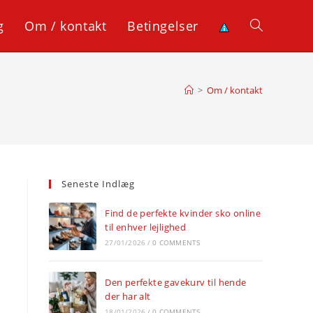
g
Om / kontakt
Betingelser
Toggle
website
>
Om / kontakt
search
Seneste Indlæg
Find de perfekte kvinder sko online
til enhver lejlighed
27/01/2026
/
0 COMMENTS
Den perfekte gavekurv til hende
der har alt
18/01/2026
/
0 COMMENTS