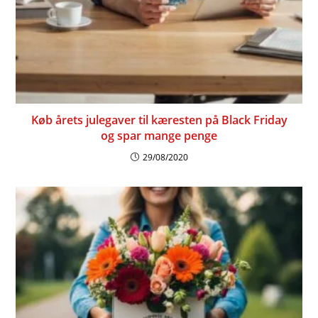
Køb årets julegaver til kæresten på Black Friday
og spar mange penge
29/08/2020