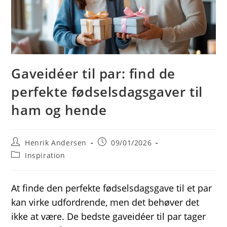
Gaveidéer til par: find de
perfekte fødselsdagsgaver til
ham og hende
Post
Post
Henrik Andersen
09/01/2026
author:
published:
Post
Inspiration
category:
At finde den perfekte fødselsdagsgave til et par
kan virke udfordrende, men det behøver det
ikke at være. De bedste gaveidéer til par tager