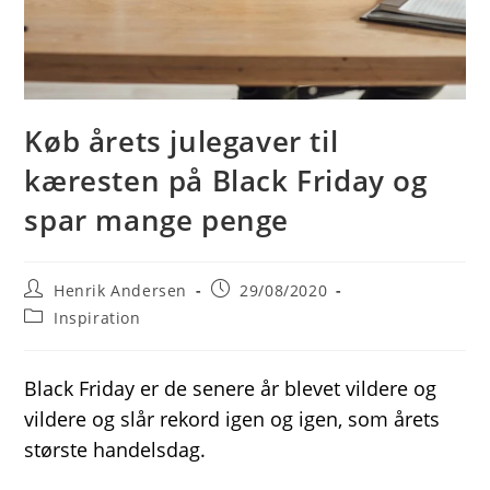
Køb årets julegaver til
kæresten på Black Friday og
spar mange penge
Post
Post
Henrik Andersen
29/08/2020
author:
published:
Post
Inspiration
category:
Black Friday er de senere år blevet vildere og
vildere og slår rekord igen og igen, som årets
største handelsdag.