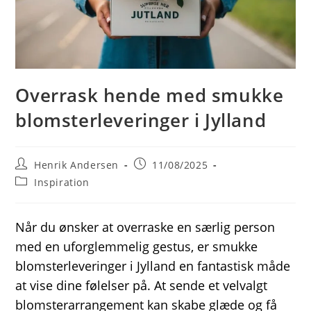
Overrask hende med smukke
blomsterleveringer i Jylland
Post
Post
Henrik Andersen
11/08/2025
author:
published:
Post
Inspiration
category:
Når du ønsker at overraske en særlig person
med en uforglemmelig gestus, er smukke
blomsterleveringer i Jylland en fantastisk måde
at vise dine følelser på. At sende et velvalgt
blomsterarrangement kan skabe glæde og få