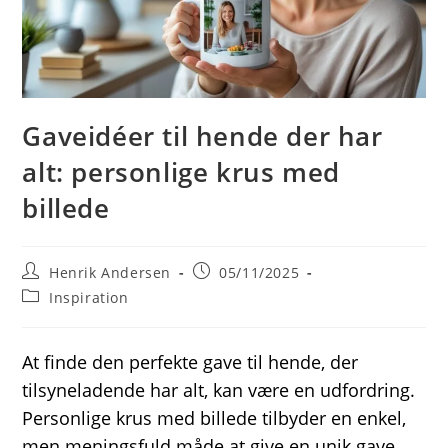
Gaveidéer til hende der har
alt: personlige krus med
billede
Post
Post
Henrik Andersen
05/11/2025
author:
published:
Post
Inspiration
category:
At finde den perfekte gave til hende, der
tilsyneladende har alt, kan være en udfordring.
Personlige krus med billede tilbyder en enkel,
men meningsfuld måde at give en unik gave,